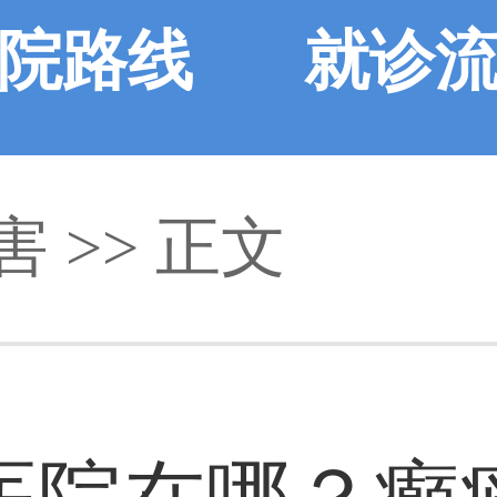
院路线
就诊
害 >> 正文