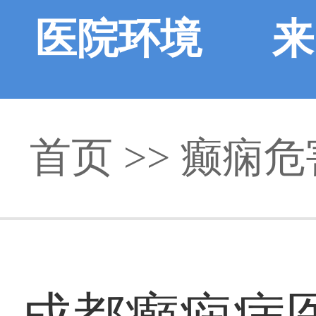
医院环境
来
首页
>> 癫痫危