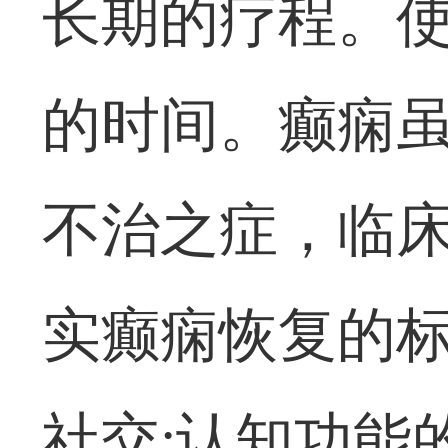
长期的疗程。使
的时间。癫痫
不治之症，临
实癫痫恢复的标
社交;认知功能