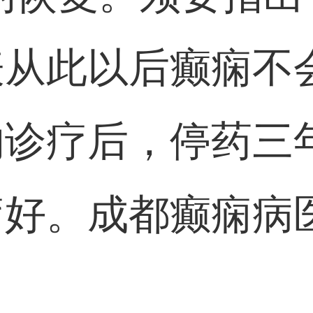
表从此以后癫痫不
的诊疗后，停药三
疗好。
成都癫痫病