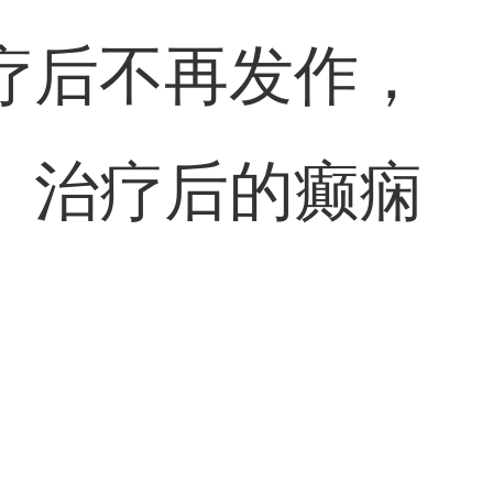
疗后不再发作，
。治疗后的癫痫