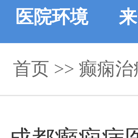
医院环境
来
首页
>> 癫痫治