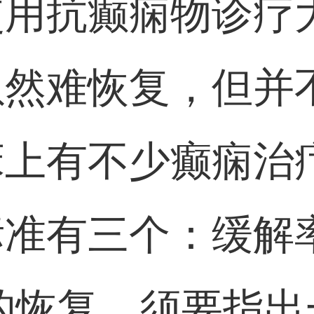
用抗癫痫物诊疗大
虽然难恢复，但并
床上有不少癫痫治
准有三个：缓解
的恢复。须要指