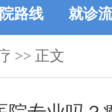
院路线
就诊
疗 >> 正文