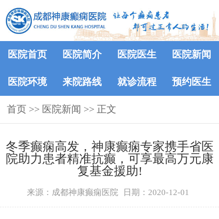
医院首页
医院简介
医院医生
医院新闻
医院环境
来院路线
就诊流程
预约医生
首页
>>
医院新闻
>> 正文
冬季癫痫高发，神康癫痫专家携手省医
院助力患者精准抗癫，可享最高万元康
复基金援助!
来源：成都神康癫痫医院
日期：2020-12-01