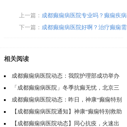
上一篇：
成都癫痫病医院专业吗？癫痫疾病
的治疗手段。
下一篇：
成都癫痫病医院好啊？治疗癫痫需
要做什么检查
相关阅读
成都癫痫病医院动态：我院护理部成功举办
2021护士技能大赛
「成都癫痫病医院」冬季抗癫无忧，北京三
甲教授公益会诊+癫痫基金大额援助，仅45个名
成都癫痫病医院动态：昨日，神康“癫痫特别
额，预约开启！
救助周”大型公益活动圆满结束！
【成都癫痫病医院通知】神康“癫痫特别救助
周”协力抗癫，5000-12000元大额救助金等你来
【成都癫痫病医院动态】同心抗疫，火速出