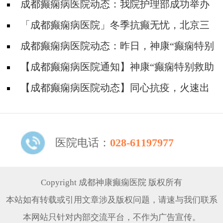
成都癫痫病医院动态：我院护理部成功举办
2021护士技能大赛
「成都癫痫病医院」冬季抗癫无忧，北京三
甲教授公益会诊+癫痫基金大额援助，仅45个名
成都癫痫病医院动态：昨日，神康“癫痫特别
额，预约开启！
救助周”大型公益活动圆满结束！
【成都癫痫病医院通知】神康“癫痫特别救助
周”协力抗癫，5000-12000元大额救助金等你来
【成都癫痫病医院动态】同心抗疫，火速出
领哦！
击——成都神康癫痫医院支援全民核酸检测
医院电话：
028-61197977
Copyright 成都神康癫痫医院 版权所有
本站如有转载或引用文章涉及版权问题，请速与我们联系
本网站只针对内部交流平台，不作为广告宣传。